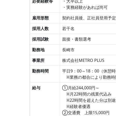
必要経験等
・大卒以上
・実務経験があれば尚可
雇用形態
契約社員後、正社員登用予定
採用人数
若干名
採用試験
面接・書類選考
勤務地
長崎市
事業所
株式会社METRO PLUS
勤務時間
平日9：00～18：00（休憩
※業務の都合により勤務時
給与
①月給244,000円～
※月22時間の残業代込み
※22時間を超えた分は別途
※経験者優遇
②交通費 上限15,000円