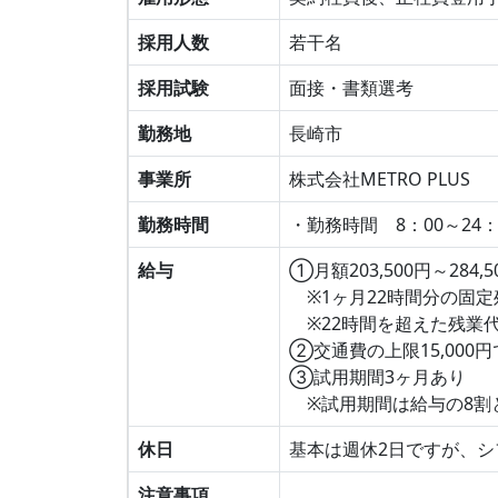
採用人数
若干名
採用試験
面接・書類選考
勤務地
長崎市
事業所
株式会社METRO PLUS
勤務時間
・勤務時間 8：00～24
給与
①月額203,500円～284,5
※1ヶ月22時間分の固定
※22時間を超えた残業
②交通費の上限15,000
③試用期間3ヶ月あり
※試用期間は給与の8割
休日
基本は週休2日ですが、
注意事項