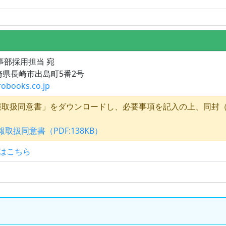
人事部採用担当 宛
長崎県長崎市出島町5番2号
robooks.co.jp
報取扱同意書」をダウンロードし、必要事項を記入の上、同封
取扱同意書（PDF:138KB）
はこちら