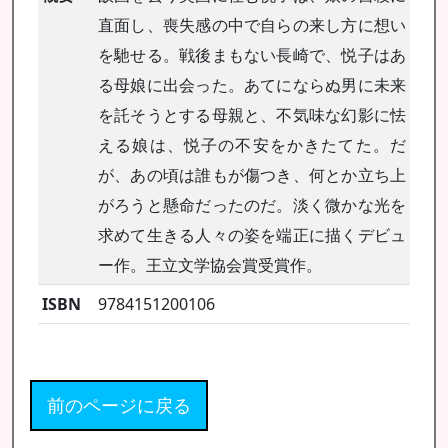
直面し、喪失感の中で自らの来し方に想い
を馳せる。戦後まもない長崎で、悦子はあ
る母娘に出会った。あてにならぬ男に未来
を託そうとする母親と、不気味な幻影に怯
える娘は、悦子の不安をかきたてた。だ
が、あの頃は誰もが傷つき、何とか立ち上
がろうと懸命だったのだ。淡く微かな光を
求めて生きる人々の姿を端正に描くデビュ
ー作。王立文学協会賞受賞作。
ISBN
9784151200106
前のページに戻る