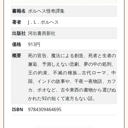
書籍名
ボルヘス怪奇譚集
著者
J．L．ボルヘス
出版社
河出書房新社
価格
913円
概要
死の宣告、魔法による創造、死者と生者の
邂逅、予測しえない悲劇、夢の中の処刑、
王の約束、不滅の種族…古代ローマ、中
国、インドの故事や、千夜一夜物語、カフ
カ、ポオなど、古今東西の書物から選びぬ
かれた92の短くて途方もない話。
ISBN
9784309464695