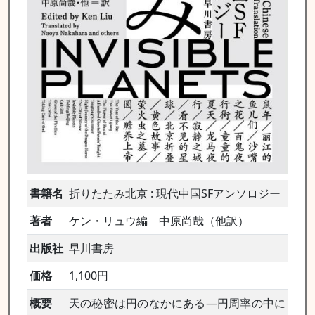
書籍名
折りたたみ北京 : 現代中国SFアンソロジー
著者
ケン・リュウ編 中原尚哉（他訳）
出版社
早川書房
価格
1,100円
概要
天の秘密は円のなかにある―円周率の中に