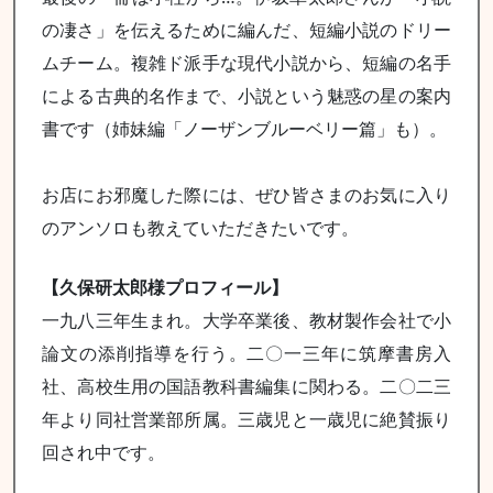
の凄さ」を伝えるために編んだ、短編小説のドリー
ムチーム。複雑ド派手な現代小説から、短編の名手
による古典的名作まで、小説という魅惑の星の案内
書です（姉妹編「ノーザンブルーベリー篇」も）。
お店にお邪魔した際には、ぜひ皆さまのお気に入り
のアンソロも教えていただきたいです。
【久保研太郎様プロフィール】
一九八三年生まれ。大学卒業後、教材製作会社で小
論文の添削指導を行う。二〇一三年に筑摩書房入
社、高校生用の国語教科書編集に関わる。二〇二三
年より同社営業部所属。三歳児と一歳児に絶賛振り
回され中です。