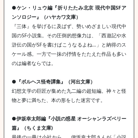
●ケン・リュウ編『折りたたみ北京 現代中国SFア
ンソロジー』（ハヤカワ文庫）
『三体』を挙げるに及ばず、勢いめざましい現代中
国のSF小説集。その圧倒的想像力は、「西遊記や水
滸伝の国がSFを書けばこうなるよね…」と納得のス
ケール感。一方で一抹の抒情をたたえた作品も多い
のは編者ならでは。
●『ボルヘス怪奇譚集』（河出文庫）
幻想文学の巨匠が集めた九二編の超短編。神々と怪
物と夢に満ちた、本の形をした迷宮です。
●伊坂幸太郎編『小説の惑星 オーシャンラズベリー
篇』（ちくま文庫)
最後の一冊は小社から…。伊坂幸太郎さんが「小説