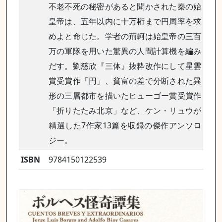
不老不死の秘密があると聞かされた秦の始
皇帝は、五年以内に十万桁まで円周率を求
めよと命じた。学者の荊軻は始皇帝の三百
万の軍隊を用いた驚異の人間計算機を編み
だす。劉慈欣『三体』抜粋改作にして星雲
賞受賞作「円」、貧富の差で分断された異
形の三層都市を描いたヒューゴー賞受賞作
「折りたたみ北京」など、ケン・リュウが
精選した7作家13篇を収録の傑作アンソロ
ジー。
ISBN
9784150122539