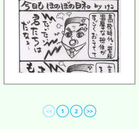
<<
1
2
>>