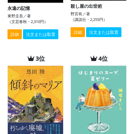
殺し屋の出世術
永遠の記憶
野宮有／著
東野圭吾／著
（講談社・2,255円）
（文芸春秋・2,310円）
詳細
注文または取置
詳細
注文または取置
3位
4位