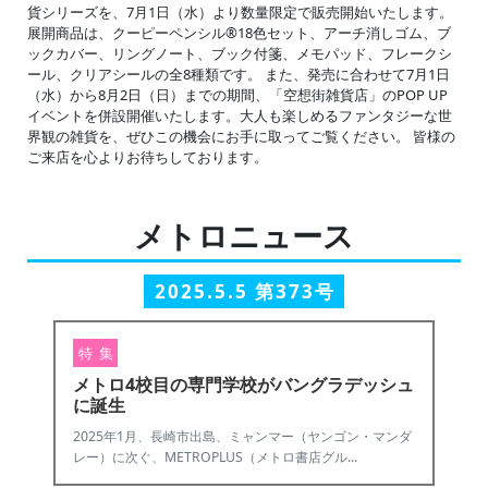
貨シリーズを、7月1日（水）より数量限定で販売開始いたします。
展開商品は、クーピーペンシル®︎18色セット、アーチ消しゴム、ブ
ックカバー、リングノート、ブック付箋、メモパッド、フレークシ
ール、クリアシールの全8種類です。 また、発売に合わせて7月1日
（水）から8月2日（日）までの期間、「空想街雑貨店」のPOP UP
イベントを併設開催いたします。大人も楽しめるファンタジーな世
界観の雑貨を、ぜひこの機会にお手に取ってご覧ください。 皆様の
ご来店を心よりお待ちしております。
メトロニュース
2025.5.5 第373号
特 集
メトロ4校目の専門学校がバングラデッシュ
に誕生
2025年1月、長崎市出島、ミャンマー（ヤンゴン・マンダ
レー）に次ぐ、METROPLUS（メトロ書店グル...