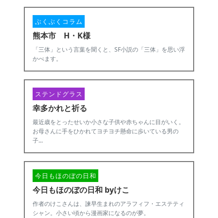
ぶくぶくコラム
熊本市 H・K様
「三体」という言葉を聞くと、SF小説の「三体」を思い浮
かべます。
ステンドグラス
幸多かれと祈る
最近歳をとったせいか小さな子供や赤ちゃんに目がいく。
お母さんに手をひかれてヨチヨチ懸命に歩いている男の
子...
今日もほのぼの日和
今日もほのぼの日和 byけこ
作者のけこさんは、諫早生まれのアラフィフ・エステティ
シャン。小さい頃から漫画家になるのが夢。