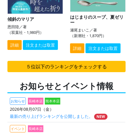
はじまりのスープ、夏ゼリ
傾斜のマリア
ー
恩田陸／著
瀬尾まいこ／著
（双葉社・1,980円）
（新潮社・1,870円）
詳細
注文または取置
詳細
注文または取置
５位以下のランキングをチェックする
お知らせとイベント情報
お知らせ
長崎本店
熊本本店
2026年08月07日（金）
最新の売り上げランキングを公開しました。
NEW
イベント
長崎本店