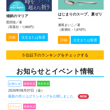
はじまりのスープ、夏ゼリ
傾斜のマリア
ー
恩田陸／著
瀬尾まいこ／著
（双葉社・1,980円）
（新潮社・1,870円）
詳細
注文または取置
詳細
注文または取置
５位以下のランキングをチェックする
お知らせとイベント情報
お知らせ
長崎本店
熊本本店
2026年08月07日（金）
最新の売り上げランキングを公開しました。
NEW
イベント
長崎本店