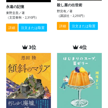
殺し屋の出世術
永遠の記憶
野宮有／著
東野圭吾／著
（講談社・2,255円）
（文芸春秋・2,310円）
詳細
注文または取置
詳細
注文または取置
3位
4位