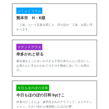
ぶくぶくコラム
熊本市 H・K様
「三体」という言葉を聞くと、SF小説の「三体」を思い浮
かべます。
ステンドグラス
幸多かれと祈る
最近歳をとったせいか小さな子供や赤ちゃんに目がいく。
お母さんに手をひかれてヨチヨチ懸命に歩いている男の
子...
今日もほのぼの日和
今日もほのぼの日和 byけこ
作者のけこさんは、諫早生まれのアラフィフ・エステティ
シャン。小さい頃から漫画家になるのが夢。