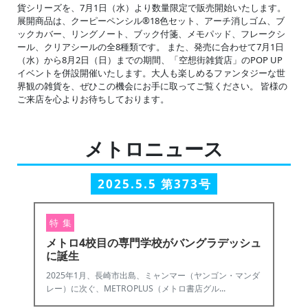
貨シリーズを、7月1日（水）より数量限定で販売開始いたします。
展開商品は、クーピーペンシル®︎18色セット、アーチ消しゴム、ブ
ックカバー、リングノート、ブック付箋、メモパッド、フレークシ
ール、クリアシールの全8種類です。 また、発売に合わせて7月1日
（水）から8月2日（日）までの期間、「空想街雑貨店」のPOP UP
イベントを併設開催いたします。大人も楽しめるファンタジーな世
界観の雑貨を、ぜひこの機会にお手に取ってご覧ください。 皆様の
ご来店を心よりお待ちしております。
メトロニュース
2025.5.5 第373号
特 集
メトロ4校目の専門学校がバングラデッシュ
に誕生
2025年1月、長崎市出島、ミャンマー（ヤンゴン・マンダ
レー）に次ぐ、METROPLUS（メトロ書店グル...